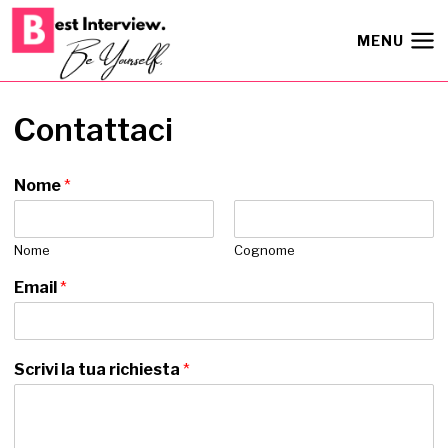
Salta
al
MENU
contenuto
Contattaci
Nome
*
Nome
Cognome
Email
*
Scrivi la tua richiesta
*